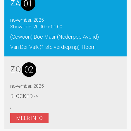
01
ZA
november, 2025
Showtime: 20:00 -> 01:00
(Gewoon) Doe Maar (Nederpop Avond)
Van Der Valk (1 ste verdieping), Hoorn
02
ZO
november, 2025
BLOCKED ->
,
MEER INFO