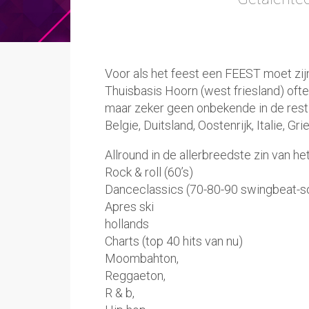
Voor als het feest een
FEEST
moet zij
Thuisbasis Hoorn (west friesland) of
maar zeker geen onbekende in de rest
Belgie, Duitsland, Oostenrijk, Italie, G
Allround in de allerbreedste zin van h
Rock & roll (60’s)
Danceclassics (70-80-90 swingbeat-so
Apres ski
hollands
Charts (top 40 hits van nu)
Moombahton,
Reggaeton,
R & b,