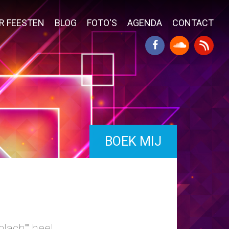
R FEESTEN
BLOG
FOTO'S
AGENDA
CONTACT
BOEK MIJ
lach"" heel