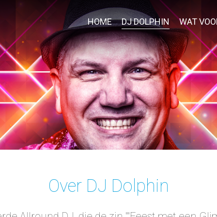
HOME
DJ DOLPHIN
WAT VOO
Over DJ Dolphin
rde Allround DJ, die de zin ""Feest met een Glim