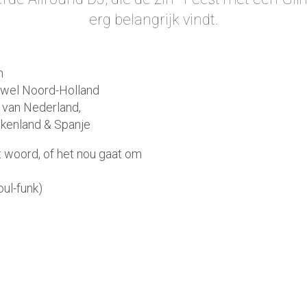
erg belangrijk vindt.
n
tewel Noord-Holland
 van Nederland,
riekenland & Spanje
et woord, of het nou gaat om
ul-funk)