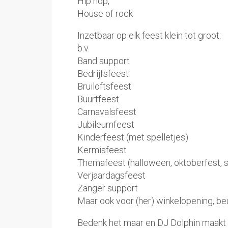
Hip hop,
House of rock
Inzetbaar op elk feest klein tot groot:
b.v.
Band support
Bedrijfsfeest
Bruiloftsfeest
Buurtfeest
Carnavalsfeest
Jubileumfeest
Kinderfeest (met spelletjes)
Kermisfeest
Themafeest (halloween, oktoberfest, si
Verjaardagsfeest
Zanger support
Maar ook voor (her) winkelopening, beur
Bedenk het maar en DJ Dolphin maakt