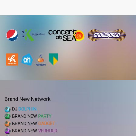
Brand New Network
DJ
DOLPHIN
BRAND NEW
PARTY
BRAND NEW
GADGET
BRAND NEW
VERHUUR