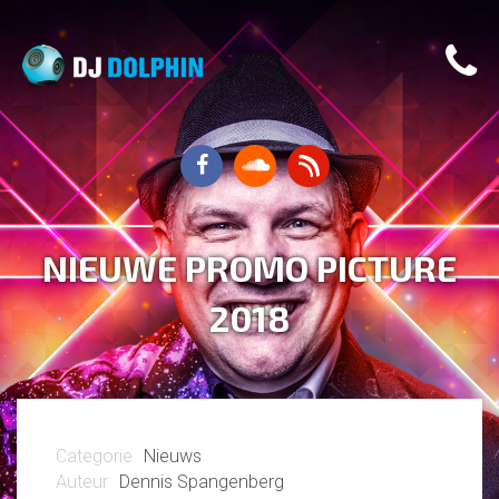
NIEUWE PROMO PICTURE
2018
Nieuws
Dennis Spangenberg