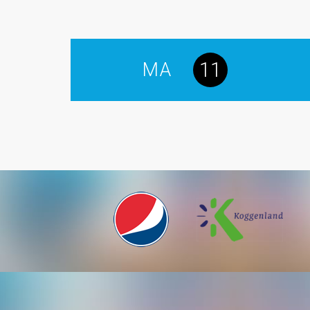
11
MA