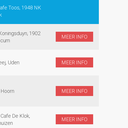
afe Toos, 1948 NK
k
Koningsduyn, 1902
MEER INFO
icum
eej, Uden
MEER INFO
, Hoorn
MEER INFO
 Cafe De Klok,
MEER INFO
uizen