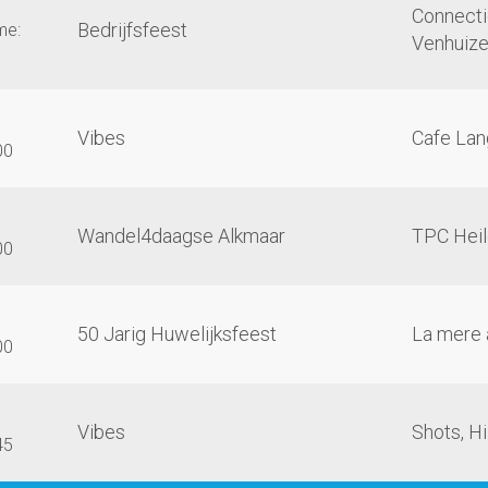
Connecti
Bedrijfsfeest
me:
Venhuiz
Vibes
Cafe Lan
00
Wandel4daagse Alkmaar
TPC Heil
00
50 Jarig Huwelijksfeest
La mere 
00
Vibes
Shots, H
45