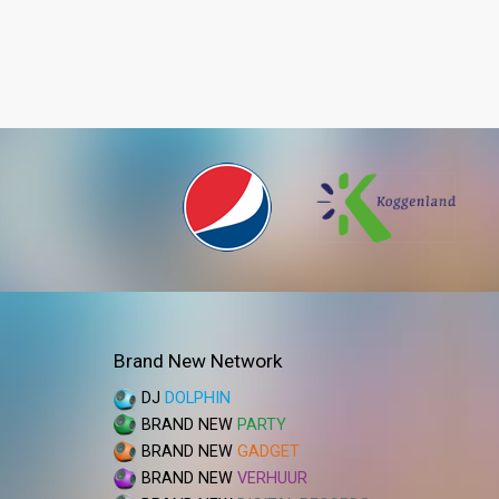
Brand New Network
DJ
DOLPHIN
BRAND NEW
PARTY
BRAND NEW
GADGET
BRAND NEW
VERHUUR