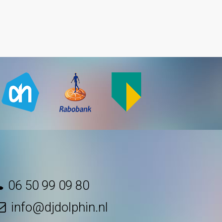
06 50 99 09 80
info@djdolphin.nl