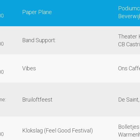
Podiumc
Paper Plane
00
Beverwij
Theater 
Band Support:
00
CB Castr
Vibes
Ons Caff
00
Bruiloftfeest
De Saint
me:
Bolletjes
Klokslag (Feel Good Festival)
00
Warmenh