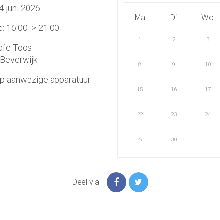
4 juni 2026
Ma
Di
Wo
 16:00 -> 21:00
1
2
3
afe Toos
Beverwijk
8
9
10
op aanwezige apparatuur
15
16
17
22
23
24
29
30
Deel via