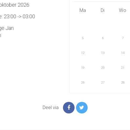
 oktober 2026
Ma
Di
Wo
 23:00 -> 03:00
ge Jan
n
5
6
7
12
13
14
19
20
21
26
27
28
Deel via