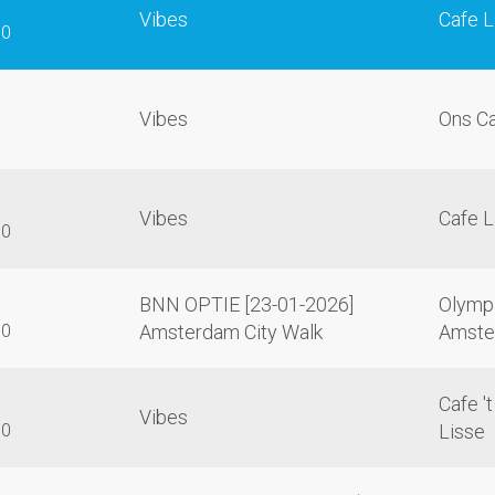
Vibes
Cafe L
00
Vibes
Ons Ca
Vibes
Cafe L
00
BNN OPTIE [23-01-2026]
Olympi
00
Amsterdam City Walk
Amste
Cafe '
Vibes
30
Lisse