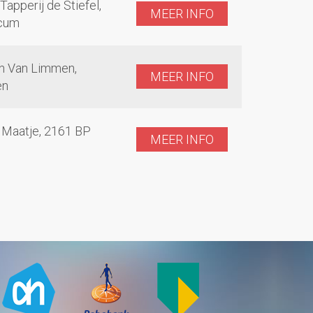
Tapperij de Stiefel,
MEER INFO
icum
n Van Limmen,
MEER INFO
en
t Maatje, 2161 BP
MEER INFO