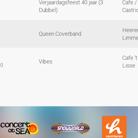
Verjaardagsfeest 40 jaar (3
Cafe / 
Dubbel)
Castr
Heere
Queen Coverband
Limm
Cafe '
Vibes
30
Lisse