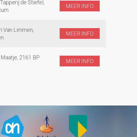
Tapperij de Stiefel,
MEER INFO
icum
n Van Limmen,
MEER INFO
en
t Maatje, 2161 BP
MEER INFO