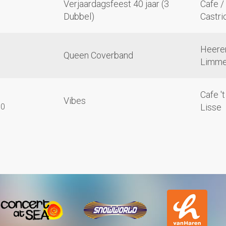
Verjaardagsfeest 40 jaar (3
Cafe / 
Dubbel)
Castr
Heere
Queen Coverband
Limm
Cafe '
Vibes
30
Lisse