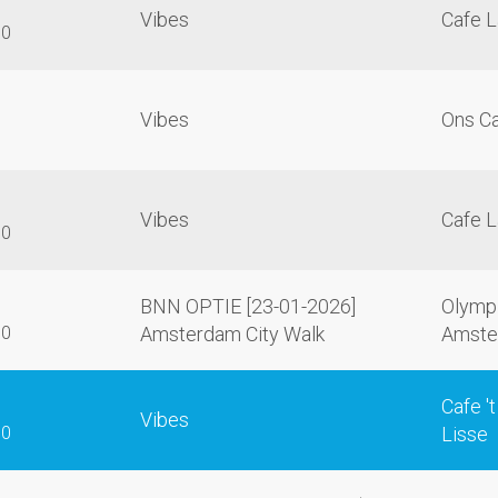
Vibes
Cafe L
00
Vibes
Ons Ca
Vibes
Cafe L
00
BNN OPTIE [23-01-2026]
Olympi
00
Amsterdam City Walk
Amste
Cafe '
Vibes
30
Lisse