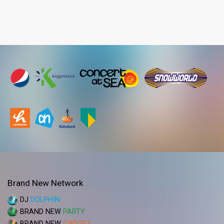
Brand New Network
DJ
DOLPHIN
BRAND NEW
PARTY
BRAND NEW
GADGET