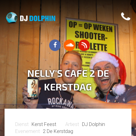
NELLY'S CAFE 2 DE
KERSTDAG
Kerst Feest
DJ Dolphin
2 De Kerstdag