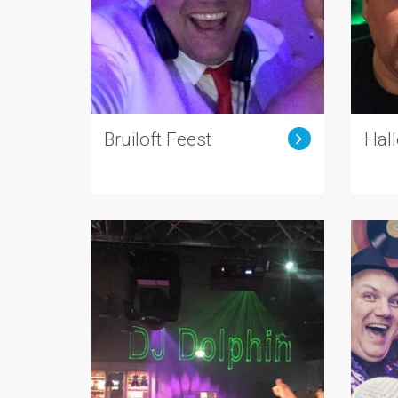
Bruiloft Feest
Hal
tober Fest