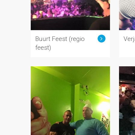
Buurt Feest (regio
Ver
feest)
drijfs Feest