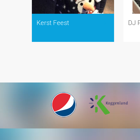
Kerst Feest
DJ P