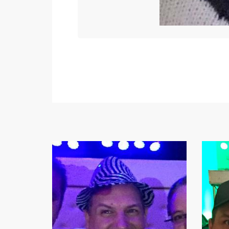
ban Feest (Hip Hop, R & B, Reggaeton, Moombahton)