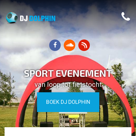
SPORT EVENEMENT
van loop tot fietstocht
BOEK DJ DOLPHIN